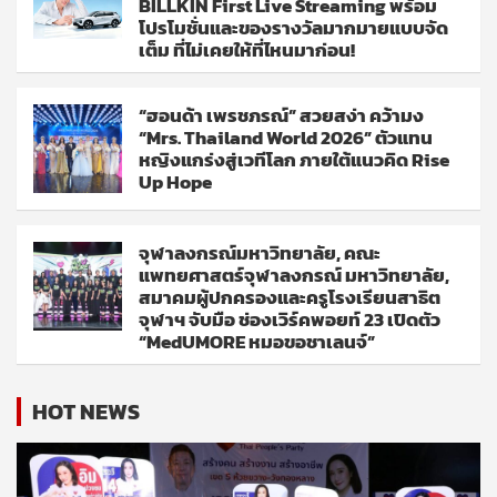
BILLKIN First Live Streaming พร้อม
โปรโมชั่นและของรางวัลมากมายแบบจัด
เต็ม ที่ไม่เคยให้ที่ไหนมาก่อน!
“ฮอนด้า เพรชภรณ์” สวยสง่า คว้ามง
“Mrs. Thailand World 2026” ตัวแทน
หญิงแกร่งสู่เวทีโลก ภายใต้แนวคิด Rise
Up Hope
จุฬาลงกรณ์มหาวิทยาลัย, คณะ
แพทยศาสตร์จุฬาลงกรณ์ มหาวิทยาลัย,
สมาคมผู้ปกครองและครูโรงเรียนสาธิต
จุฬาฯ จับมือ ช่องเวิร์คพอยท์ 23 เปิดตัว
“MedUMORE หมอขอชาเลนจ์”
HOT NEWS