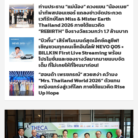
ท่านประธาน “แม่น้อง” ควงแขน “น้องเนย”
นำทัพสปอนเซอร์ แถลงข่าวจัดประกวด
เวทีรักษ์โลก Miss & Mister Earth
Thailand 2026 ภายใต้แนวคิด
“REBIRTH” ชิงรางวัลรวมกว่า 1.7 ล้านบาท
“บิวกิ้น” เสิร์ฟโมเมนต์สุดเอ็กซ์คลูซีฟ!
เชิญชวนทุกคนเช็กอินไลฟ์ NEVO Q05 ×
BILLKIN First Live Streaming พร้อม
โปรโมชั่นและของรางวัลมากมายแบบจัด
เต็ม ที่ไม่เคยให้ที่ไหนมาก่อน!
“ฮอนด้า เพรชภรณ์” สวยสง่า คว้ามง
“Mrs. Thailand World 2026” ตัวแทน
หญิงแกร่งสู่เวทีโลก ภายใต้แนวคิด Rise
Up Hope