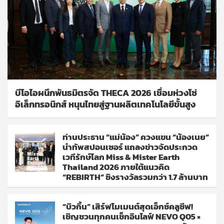
บีโอไอผนึกพันธมิตรจัด THECA 2026 เชื่อมห่วงโซ่
อิเล็กทรอนิกส์ หนุนไทยสู่ฐานผลิตเทคโนโลยีขั้นสูง
ท่านประธาน “แม่น้อง” ควงแขน “น้องเนย”
นำทัพสปอนเซอร์ แถลงข่าวจัดประกวด
เวทีรักษ์โลก Miss & Mister Earth
Thailand 2026 ภายใต้แนวคิด
“REBIRTH” ชิงรางวัลรวมกว่า 1.7 ล้านบาท
“บิวกิ้น” เสิร์ฟโมเมนต์สุดเอ็กซ์คลูซีฟ!
เชิญชวนทุกคนเช็กอินไลฟ์ NEVO Q05 ×