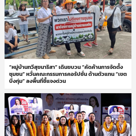
“หมู่บ้านทวีสุขนาริสา” เดินขบวน “คัดค้านการจัดตั้ง
ชุมชน” หวั่นคณะกรรมการคอรัปชั่น ด้านตัวแทน “เขต
บึงกุ่ม” ลงพื้นที่ชี้แจงด่วน