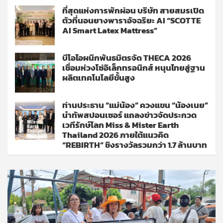
ที่สุดแห่งการพักผ่อน บริษัท สายสมรเปิด
ตัวที่นอนยางพาราอัจฉริยะ AI “SCOTTE
AI Smart Latex Mattress”
บีโอไอผนึกพันธมิตรจัด THECA 2026
เชื่อมห่วงโซ่อิเล็กทรอนิกส์ หนุนไทยสู่ฐาน
ผลิตเทคโนโลยีขั้นสูง
ท่านประธาน “แม่น้อง” ควงแขน “น้องเนย”
นำทัพสปอนเซอร์ แถลงข่าวจัดประกวด
เวทีรักษ์โลก Miss & Mister Earth
Thailand 2026 ภายใต้แนวคิด
“REBIRTH” ชิงรางวัลรวมกว่า 1.7 ล้านบาท