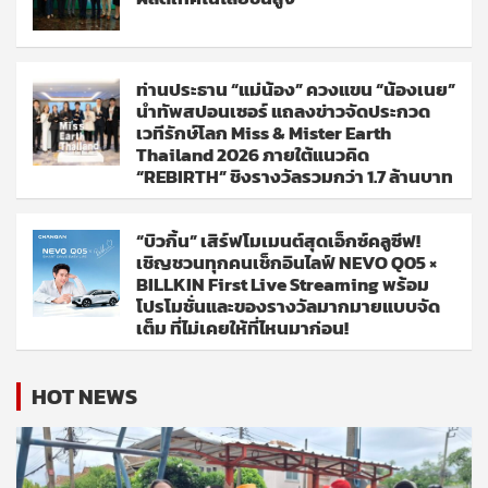
ท่านประธาน “แม่น้อง” ควงแขน “น้องเนย”
นำทัพสปอนเซอร์ แถลงข่าวจัดประกวด
เวทีรักษ์โลก Miss & Mister Earth
Thailand 2026 ภายใต้แนวคิด
“REBIRTH” ชิงรางวัลรวมกว่า 1.7 ล้านบาท
“บิวกิ้น” เสิร์ฟโมเมนต์สุดเอ็กซ์คลูซีฟ!
เชิญชวนทุกคนเช็กอินไลฟ์ NEVO Q05 ×
BILLKIN First Live Streaming พร้อม
โปรโมชั่นและของรางวัลมากมายแบบจัด
เต็ม ที่ไม่เคยให้ที่ไหนมาก่อน!
HOT NEWS