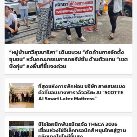
“หมู่บ้านทวีสุขนาริสา” เดินขบวน “คัดค้านการจัดตั้ง
ชุมชน” หวั่นคณะกรรมการคอรัปชั่น ด้านตัวแทน “เขต
บึงกุ่ม” ลงพื้นที่ชี้แจงด่วน
ที่สุดแห่งการพักผ่อน บริษัท สายสมรเปิด
ตัวที่นอนยางพาราอัจฉริยะ AI “SCOTTE
AI Smart Latex Mattress”
บีโอไอผนึกพันธมิตรจัด THECA 2026
เชื่อมห่วงโซ่อิเล็กทรอนิกส์ หนุนไทยสู่ฐาน
ผลิตเทคโนโลยีขั้นสูง