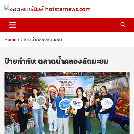
Skip
to
content
ฮอตสตาร์นิวส์ hotstarnews.com
Home
ตลาดน้ำคลองลัดมะยม
ป้ายกำกับ:
ตลาดน้ำคลองลัดมะยม