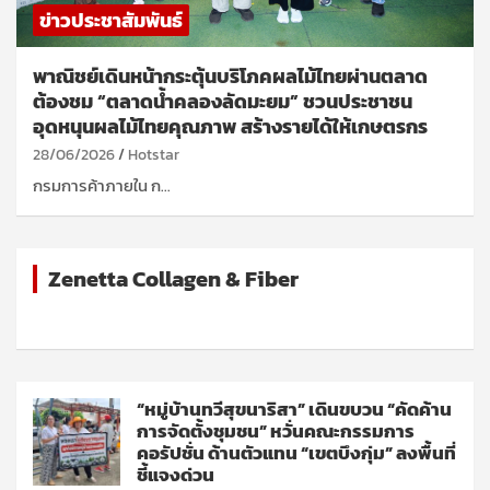
ข่าวประชาสัมพันธ์
พาณิชย์เดินหน้ากระตุ้นบริโภคผลไม้ไทยผ่านตลาด
ต้องชม “ตลาดน้ำคลองลัดมะยม” ชวนประชาชน
อุดหนุนผลไม้ไทยคุณภาพ สร้างรายได้ให้เกษตรกร
28/06/2026
Hotstar
กรมการค้าภายใน ก…
Zenetta Collagen & Fiber
“หมู่บ้านทวีสุขนาริสา” เดินขบวน “คัดค้าน
การจัดตั้งชุมชน” หวั่นคณะกรรมการ
คอรัปชั่น ด้านตัวแทน “เขตบึงกุ่ม” ลงพื้นที่
ชี้แจงด่วน