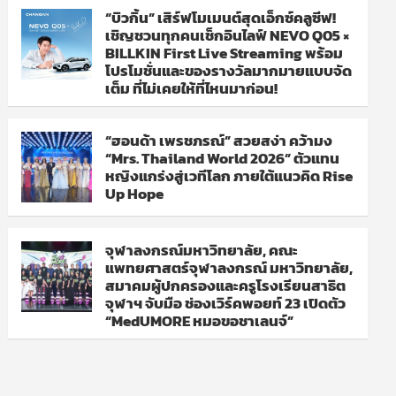
“บิวกิ้น” เสิร์ฟโมเมนต์สุดเอ็กซ์คลูซีฟ!
เชิญชวนทุกคนเช็กอินไลฟ์ NEVO Q05 ×
BILLKIN First Live Streaming พร้อม
โปรโมชั่นและของรางวัลมากมายแบบจัด
เต็ม ที่ไม่เคยให้ที่ไหนมาก่อน!
“ฮอนด้า เพรชภรณ์” สวยสง่า คว้ามง
“Mrs. Thailand World 2026” ตัวแทน
หญิงแกร่งสู่เวทีโลก ภายใต้แนวคิด Rise
Up Hope
จุฬาลงกรณ์มหาวิทยาลัย, คณะ
แพทยศาสตร์จุฬาลงกรณ์ มหาวิทยาลัย,
สมาคมผู้ปกครองและครูโรงเรียนสาธิต
จุฬาฯ จับมือ ช่องเวิร์คพอยท์ 23 เปิดตัว
“MedUMORE หมอขอชาเลนจ์”