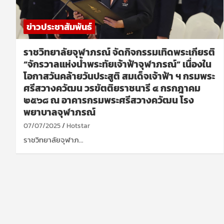
ข่าวประชาสัมพันธ์
ราชวิทยาลัยจุฬาภรณ์ จัดกิจกรรมเทิดพระเกียรติ
“จักรวาลแห่งน้ำพระทัยเจ้าฟ้าจุฬาภรณ์” เนื่องใน
โอกาสวันคล้ายวันประสูติ สมเด็จเจ้าฟ้า ฯ กรมพระ
ศรีสวางควัฒน วรขัตติยราชนารี ๔ กรกฎาคม
๒๕๖๘ ณ อาคารกรมพระศรีสวางควัฒน โรง
พยาบาลจุฬาภรณ์
07/07/2025
Hotstar
ราชวิทยาลัยจุฬาภ…