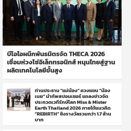
บีโอไอผนึกพันธมิตรจัด THECA 2026
เชื่อมห่วงโซ่อิเล็กทรอนิกส์ หนุนไทยสู่ฐาน
ผลิตเทคโนโลยีขั้นสูง
ท่านประธาน “แม่น้อง” ควงแขน “น้อง
เนย” นำทัพสปอนเซอร์ แถลงข่าวจัด
ประกวดเวทีรักษ์โลก Miss & Mister
Earth Thailand 2026 ภายใต้แนวคิด
“REBIRTH” ชิงรางวัลรวมกว่า 1.7 ล้าน
บาท