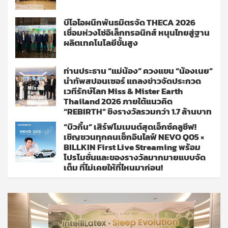
บีโอไอผนึกพันธมิตรจัด THECA 2026
เชื่อมห่วงโซ่อิเล็กทรอนิกส์ หนุนไทยสู่ฐาน
ผลิตเทคโนโลยีขั้นสูง
ท่านประธาน “แม่น้อง” ควงแขน “น้องเนย”
นำทัพสปอนเซอร์ แถลงข่าวจัดประกวด
เวทีรักษ์โลก Miss & Mister Earth
Thailand 2026 ภายใต้แนวคิด
“REBIRTH” ชิงรางวัลรวมกว่า 1.7 ล้านบาท
“บิวกิ้น” เสิร์ฟโมเมนต์สุดเอ็กซ์คลูซีฟ!
เชิญชวนทุกคนเช็กอินไลฟ์ NEVO Q05 ×
BILLKIN First Live Streaming พร้อม
โปรโมชั่นและของรางวัลมากมายแบบจัด
เต็ม ที่ไม่เคยให้ที่ไหนมาก่อน!