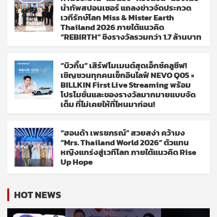
นำทัพสปอนเซอร์ แถลงข่าวจัดประกวด
เวทีรักษ์โลก Miss & Mister Earth
Thailand 2026 ภายใต้แนวคิด
“REBIRTH” ชิงรางวัลรวมกว่า 1.7 ล้านบาท
“บิวกิ้น” เสิร์ฟโมเมนต์สุดเอ็กซ์คลูซีฟ!
เชิญชวนทุกคนเช็กอินไลฟ์ NEVO Q05 ×
BILLKIN First Live Streaming พร้อม
โปรโมชั่นและของรางวัลมากมายแบบจัด
เต็ม ที่ไม่เคยให้ที่ไหนมาก่อน!
“ฮอนด้า เพรชภรณ์” สวยสง่า คว้ามง
“Mrs. Thailand World 2026” ตัวแทน
หญิงแกร่งสู่เวทีโลก ภายใต้แนวคิด Rise
Up Hope
HOT NEWS