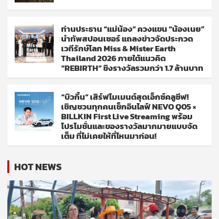
ท่านประธาน “แม่น้อง” ควงแขน “น้องเนย”
นำทัพสปอนเซอร์ แถลงข่าวจัดประกวด
เวทีรักษ์โลก Miss & Mister Earth
Thailand 2026 ภายใต้แนวคิด
“REBIRTH” ชิงรางวัลรวมกว่า 1.7 ล้านบาท
“บิวกิ้น” เสิร์ฟโมเมนต์สุดเอ็กซ์คลูซีฟ!
เชิญชวนทุกคนเช็กอินไลฟ์ NEVO Q05 ×
BILLKIN First Live Streaming พร้อม
โปรโมชั่นและของรางวัลมากมายแบบจัด
เต็ม ที่ไม่เคยให้ที่ไหนมาก่อน!
HOT NEWS