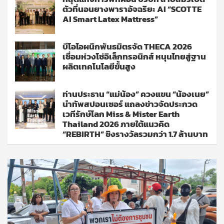
ตัวที่นอนยางพาราอัจฉริยะ AI “SCOTTE
AI Smart Latex Mattress”
บีโอไอผนึกพันธมิตรจัด THECA 2026
เชื่อมห่วงโซ่อิเล็กทรอนิกส์ หนุนไทยสู่ฐาน
ผลิตเทคโนโลยีขั้นสูง
ท่านประธาน “แม่น้อง” ควงแขน “น้องเนย”
นำทัพสปอนเซอร์ แถลงข่าวจัดประกวด
เวทีรักษ์โลก Miss & Mister Earth
Thailand 2026 ภายใต้แนวคิด
“REBIRTH” ชิงรางวัลรวมกว่า 1.7 ล้านบาท