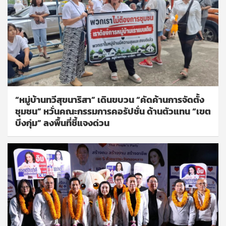
“หมู่บ้านทวีสุขนาริสา” เดินขบวน “คัดค้านการจัดตั้ง
ชุมชน” หวั่นคณะกรรมการคอรัปชั่น ด้านตัวแทน “เขต
บึงกุ่ม” ลงพื้นที่ชี้แจงด่วน