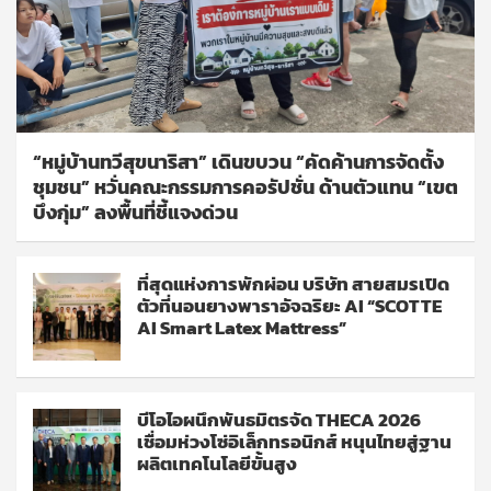
“หมู่บ้านทวีสุขนาริสา” เดินขบวน “คัดค้านการจัดตั้ง
ชุมชน” หวั่นคณะกรรมการคอรัปชั่น ด้านตัวแทน “เขต
บึงกุ่ม” ลงพื้นที่ชี้แจงด่วน
ที่สุดแห่งการพักผ่อน บริษัท สายสมรเปิด
ตัวที่นอนยางพาราอัจฉริยะ AI “SCOTTE
AI Smart Latex Mattress”
บีโอไอผนึกพันธมิตรจัด THECA 2026
เชื่อมห่วงโซ่อิเล็กทรอนิกส์ หนุนไทยสู่ฐาน
ผลิตเทคโนโลยีขั้นสูง