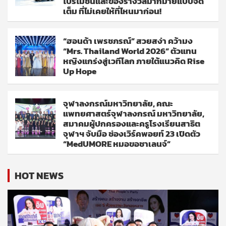
โปรโมชั่นและของรางวัลมากมายแบบจัด
เต็ม ที่ไม่เคยให้ที่ไหนมาก่อน!
“ฮอนด้า เพรชภรณ์” สวยสง่า คว้ามง
“Mrs. Thailand World 2026” ตัวแทน
หญิงแกร่งสู่เวทีโลก ภายใต้แนวคิด Rise
Up Hope
จุฬาลงกรณ์มหาวิทยาลัย, คณะ
แพทยศาสตร์จุฬาลงกรณ์ มหาวิทยาลัย,
สมาคมผู้ปกครองและครูโรงเรียนสาธิต
จุฬาฯ จับมือ ช่องเวิร์คพอยท์ 23 เปิดตัว
“MedUMORE หมอขอชาเลนจ์”
HOT NEWS