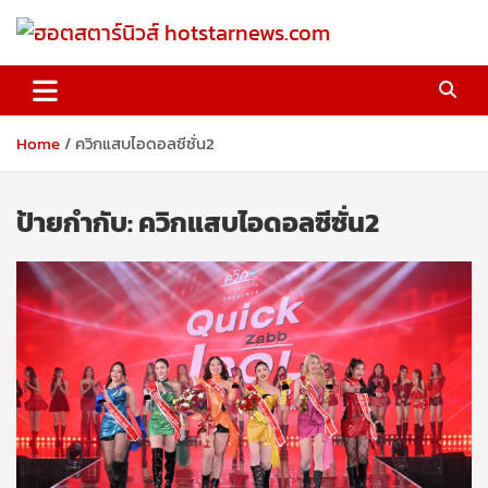
Skip
to
content
ฮอตสตาร์นิวส์ hotstarnews.com
Home
ควิกแสบไอดอลซีซั่น2
ป้ายกำกับ:
ควิกแสบไอดอลซีซั่น2