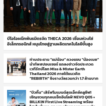
บีโอไอผนึกพันธมิตรจัด THECA 2026 เชื่อมห่วงโซ่
อิเล็กทรอนิกส์ หนุนไทยสู่ฐานผลิตเทคโนโลยีขั้นสูง
ท่านประธาน “แม่น้อง” ควงแขน “น้องเนย”
นำทัพสปอนเซอร์ แถลงข่าวจัดประกวด
เวทีรักษ์โลก Miss & Mister Earth
Thailand 2026 ภายใต้แนวคิด
“REBIRTH” ชิงรางวัลรวมกว่า 1.7 ล้านบาท
“บิวกิ้น” เสิร์ฟโมเมนต์สุดเอ็กซ์คลูซีฟ!
เชิญชวนทุกคนเช็กอินไลฟ์ NEVO Q05 ×
BILLKIN First Live Streaming พร้อม