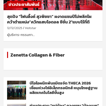
ข่าวประชาสัมพันธ์
สุดปัง “โฟนลิ้งค์ สุวพิชชา” ผงาดแชมป์ไม่พลิกโผ
คว้าตำแหน่ง”ควิกแสบไอดอล ซีซั่น 2″แบบไร้ที่ติ
12/12/2025
Hotstar
ผู้บริหาร-กรรมกา…
Zenetta Collagen & Fiber
บีโอไอผนึกพันธมิตรจัด THECA 2026
เชื่อมห่วงโซ่อิเล็กทรอนิกส์ หนุนไทยสู่ฐาน
ผลิตเทคโนโลยีขั้นสูง
ท่านประธาน “แม่น้อง” ควงแขน “น้องเนย”