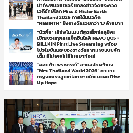
นำทัพสปอนเซอร์ แถลงข่าวจัดประกวด
เวทีรักษ์โลก Miss & Mister Earth
Thailand 2026 ภายใต้แนวคิด
“REBIRTH” ชิงรางวัลรวมกว่า 1.7 ล้านบาท
“บิวกิ้น” เสิร์ฟโมเมนต์สุดเอ็กซ์คลูซีฟ!
เชิญชวนทุกคนเช็กอินไลฟ์ NEVO Q05 ×
BILLKIN First Live Streaming พร้อม
โปรโมชั่นและของรางวัลมากมายแบบจัด
เต็ม ที่ไม่เคยให้ที่ไหนมาก่อน!
“ฮอนด้า เพรชภรณ์” สวยสง่า คว้ามง
“Mrs. Thailand World 2026” ตัวแทน
หญิงแกร่งสู่เวทีโลก ภายใต้แนวคิด Rise
Up Hope