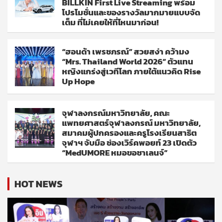
BILLKIN First Live Streaming พร้อม
โปรโมชั่นและของรางวัลมากมายแบบจัด
เต็ม ที่ไม่เคยให้ที่ไหนมาก่อน!
“ฮอนด้า เพรชภรณ์” สวยสง่า คว้ามง
“Mrs. Thailand World 2026” ตัวแทน
หญิงแกร่งสู่เวทีโลก ภายใต้แนวคิด Rise
Up Hope
จุฬาลงกรณ์มหาวิทยาลัย, คณะ
แพทยศาสตร์จุฬาลงกรณ์ มหาวิทยาลัย,
สมาคมผู้ปกครองและครูโรงเรียนสาธิต
จุฬาฯ จับมือ ช่องเวิร์คพอยท์ 23 เปิดตัว
“MedUMORE หมอขอชาเลนจ์”
HOT NEWS