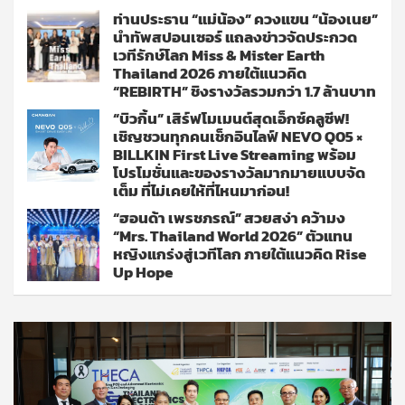
ท่านประธาน “แม่น้อง” ควงแขน “น้องเนย”
นำทัพสปอนเซอร์ แถลงข่าวจัดประกวด
เวทีรักษ์โลก Miss & Mister Earth
Thailand 2026 ภายใต้แนวคิด
“REBIRTH” ชิงรางวัลรวมกว่า 1.7 ล้านบาท
“บิวกิ้น” เสิร์ฟโมเมนต์สุดเอ็กซ์คลูซีฟ!
เชิญชวนทุกคนเช็กอินไลฟ์ NEVO Q05 ×
BILLKIN First Live Streaming พร้อม
โปรโมชั่นและของรางวัลมากมายแบบจัด
เต็ม ที่ไม่เคยให้ที่ไหนมาก่อน!
“ฮอนด้า เพรชภรณ์” สวยสง่า คว้ามง
“Mrs. Thailand World 2026” ตัวแทน
หญิงแกร่งสู่เวทีโลก ภายใต้แนวคิด Rise
Up Hope