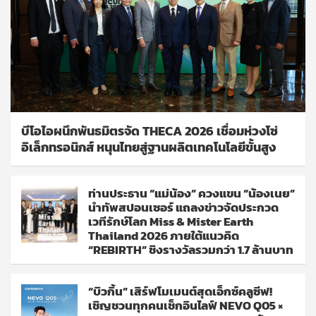
บีโอไอผนึกพันธมิตรจัด THECA 2026 เชื่อมห่วงโซ่
อิเล็กทรอนิกส์ หนุนไทยสู่ฐานผลิตเทคโนโลยีขั้นสูง
ท่านประธาน “แม่น้อง” ควงแขน “น้องเนย”
นำทัพสปอนเซอร์ แถลงข่าวจัดประกวด
เวทีรักษ์โลก Miss & Mister Earth
Thailand 2026 ภายใต้แนวคิด
“REBIRTH” ชิงรางวัลรวมกว่า 1.7 ล้านบาท
“บิวกิ้น” เสิร์ฟโมเมนต์สุดเอ็กซ์คลูซีฟ!
เชิญชวนทุกคนเช็กอินไลฟ์ NEVO Q05 ×