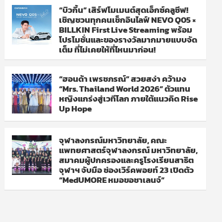
“บิวกิ้น” เสิร์ฟโมเมนต์สุดเอ็กซ์คลูซีฟ!
เชิญชวนทุกคนเช็กอินไลฟ์ NEVO Q05 ×
BILLKIN First Live Streaming พร้อม
โปรโมชั่นและของรางวัลมากมายแบบจัด
เต็ม ที่ไม่เคยให้ที่ไหนมาก่อน!
“ฮอนด้า เพรชภรณ์” สวยสง่า คว้ามง
“Mrs. Thailand World 2026” ตัวแทน
หญิงแกร่งสู่เวทีโลก ภายใต้แนวคิด Rise
Up Hope
จุฬาลงกรณ์มหาวิทยาลัย, คณะ
แพทยศาสตร์จุฬาลงกรณ์ มหาวิทยาลัย,
สมาคมผู้ปกครองและครูโรงเรียนสาธิต
จุฬาฯ จับมือ ช่องเวิร์คพอยท์ 23 เปิดตัว
“MedUMORE หมอขอชาเลนจ์”