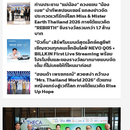
ท่านประธาน “แม่น้อง” ควงแขน “น้อง
เนย” นำทัพสปอนเซอร์ แถลงข่าวจัด
ประกวดเวทีรักษ์โลก Miss & Mister
Earth Thailand 2026 ภายใต้แนวคิด
“REBIRTH” ชิงรางวัลรวมกว่า 1.7 ล้าน
บาท
“บิวกิ้น” เสิร์ฟโมเมนต์สุดเอ็กซ์คลูซีฟ!
เชิญชวนทุกคนเช็กอินไลฟ์ NEVO Q05 ×
BILLKIN First Live Streaming พร้อม
โปรโมชั่นและของรางวัลมากมายแบบจัด
เต็ม ที่ไม่เคยให้ที่ไหนมาก่อน!
“ฮอนด้า เพรชภรณ์” สวยสง่า คว้ามง
“Mrs. Thailand World 2026” ตัวแทน
หญิงแกร่งสู่เวทีโลก ภายใต้แนวคิด Rise
Up Hope