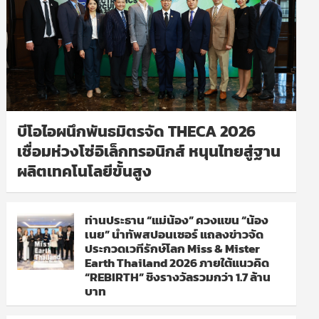
บีโอไอผนึกพันธมิตรจัด THECA 2026
เชื่อมห่วงโซ่อิเล็กทรอนิกส์ หนุนไทยสู่ฐาน
ผลิตเทคโนโลยีขั้นสูง
ท่านประธาน “แม่น้อง” ควงแขน “น้อง
เนย” นำทัพสปอนเซอร์ แถลงข่าวจัด
ประกวดเวทีรักษ์โลก Miss & Mister
Earth Thailand 2026 ภายใต้แนวคิด
“REBIRTH” ชิงรางวัลรวมกว่า 1.7 ล้าน
บาท