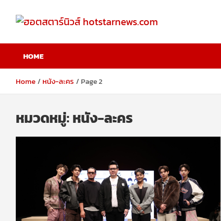
Skip
to
content
ฮอตสตาร์นิวส์
HOME
hotstarnews.com
Home
หนัง-ละคร
Page 2
หมวดหมู่:
หนัง-ละคร