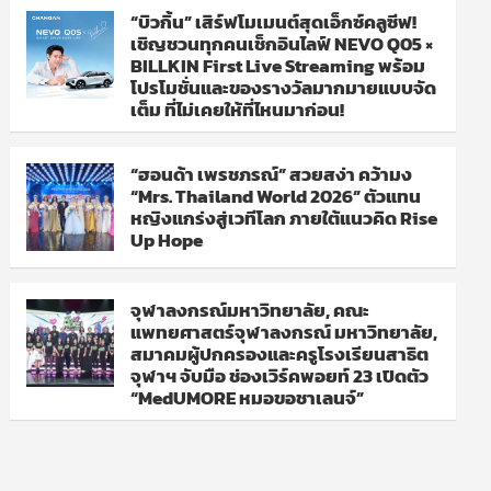
“บิวกิ้น” เสิร์ฟโมเมนต์สุดเอ็กซ์คลูซีฟ!
เชิญชวนทุกคนเช็กอินไลฟ์ NEVO Q05 ×
BILLKIN First Live Streaming พร้อม
โปรโมชั่นและของรางวัลมากมายแบบจัด
เต็ม ที่ไม่เคยให้ที่ไหนมาก่อน!
“ฮอนด้า เพรชภรณ์” สวยสง่า คว้ามง
“Mrs. Thailand World 2026” ตัวแทน
หญิงแกร่งสู่เวทีโลก ภายใต้แนวคิด Rise
Up Hope
จุฬาลงกรณ์มหาวิทยาลัย, คณะ
แพทยศาสตร์จุฬาลงกรณ์ มหาวิทยาลัย,
สมาคมผู้ปกครองและครูโรงเรียนสาธิต
จุฬาฯ จับมือ ช่องเวิร์คพอยท์ 23 เปิดตัว
“MedUMORE หมอขอชาเลนจ์”