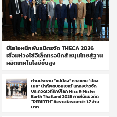
บีโอไอผนึกพันธมิตรจัด THECA 2026
เชื่อมห่วงโซ่อิเล็กทรอนิกส์ หนุนไทยสู่ฐาน
ผลิตเทคโนโลยีขั้นสูง
ท่านประธาน “แม่น้อง” ควงแขน “น้อง
เนย” นำทัพสปอนเซอร์ แถลงข่าวจัด
ประกวดเวทีรักษ์โลก Miss & Mister
Earth Thailand 2026 ภายใต้แนวคิด
“REBIRTH” ชิงรางวัลรวมกว่า 1.7 ล้าน
บาท