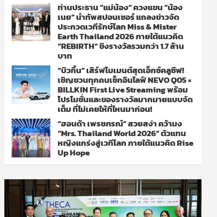
ท่านประธาน “แม่น้อง” ควงแขน “น้อง
เนย” นำทัพสปอนเซอร์ แถลงข่าวจัด
ประกวดเวทีรักษ์โลก Miss & Mister
Earth Thailand 2026 ภายใต้แนวคิด
“REBIRTH” ชิงรางวัลรวมกว่า 1.7 ล้าน
บาท
“บิวกิ้น” เสิร์ฟโมเมนต์สุดเอ็กซ์คลูซีฟ!
เชิญชวนทุกคนเช็กอินไลฟ์ NEVO Q05 ×
BILLKIN First Live Streaming พร้อม
โปรโมชั่นและของรางวัลมากมายแบบจัด
เต็ม ที่ไม่เคยให้ที่ไหนมาก่อน!
“ฮอนด้า เพรชภรณ์” สวยสง่า คว้ามง
“Mrs. Thailand World 2026” ตัวแทน
หญิงแกร่งสู่เวทีโลก ภายใต้แนวคิด Rise
Up Hope