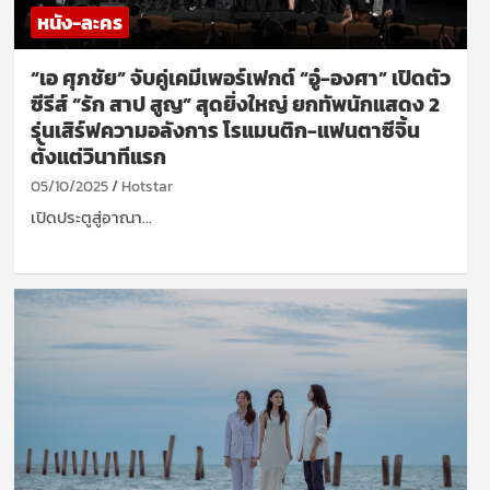
หนัง-ละคร
“เอ ศุภชัย” จับคู่เคมีเพอร์เฟกต์ “อู๋-องศา” เปิดตัว
ซีรีส์ “รัก สาป สูญ” สุดยิ่งใหญ่ ยกทัพนักแสดง 2
รุ่นเสิร์ฟความอลังการ โรแมนติก-แฟนตาซีจิ้น
ตั้งแต่วินาทีแรก
05/10/2025
Hotstar
เปิดประตูสู่อาณา…