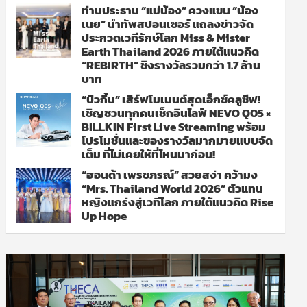
ท่านประธาน “แม่น้อง” ควงแขน “น้อง
เนย” นำทัพสปอนเซอร์ แถลงข่าวจัด
ประกวดเวทีรักษ์โลก Miss & Mister
Earth Thailand 2026 ภายใต้แนวคิด
“REBIRTH” ชิงรางวัลรวมกว่า 1.7 ล้าน
บาท
“บิวกิ้น” เสิร์ฟโมเมนต์สุดเอ็กซ์คลูซีฟ!
เชิญชวนทุกคนเช็กอินไลฟ์ NEVO Q05 ×
BILLKIN First Live Streaming พร้อม
โปรโมชั่นและของรางวัลมากมายแบบจัด
เต็ม ที่ไม่เคยให้ที่ไหนมาก่อน!
“ฮอนด้า เพรชภรณ์” สวยสง่า คว้ามง
“Mrs. Thailand World 2026” ตัวแทน
หญิงแกร่งสู่เวทีโลก ภายใต้แนวคิด Rise
Up Hope