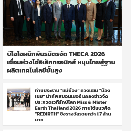
บีโอไอผนึกพันธมิตรจัด THECA 2026
เชื่อมห่วงโซ่อิเล็กทรอนิกส์ หนุนไทยสู่ฐาน
ผลิตเทคโนโลยีขั้นสูง
ท่านประธาน “แม่น้อง” ควงแขน “น้อง
เนย” นำทัพสปอนเซอร์ แถลงข่าวจัด
ประกวดเวทีรักษ์โลก Miss & Mister
Earth Thailand 2026 ภายใต้แนวคิด
“REBIRTH” ชิงรางวัลรวมกว่า 1.7 ล้าน
บาท