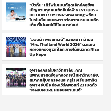
“บิวกิ้น” เสิร์ฟโมเมนต์สุดเอ็กซ์คลูซีฟ!
เชิญชวนทุกคนเช็กอินไลฟ์ NEVO Q05 ×
BILLKIN First Live Streaming พร้อม
โปรโมชั่นและของรางวัลมากมายแบบจัด
เต็ม ที่ไม่เคยให้ที่ไหนมาก่อน!
“ฮอนด้า เพรชภรณ์” สวยสง่า คว้ามง
“Mrs. Thailand World 2026” ตัวแทน
หญิงแกร่งสู่เวทีโลก ภายใต้แนวคิด Rise
Up Hope
จุฬาลงกรณ์มหาวิทยาลัย, คณะ
แพทยศาสตร์จุฬาลงกรณ์ มหาวิทยาลัย,
สมาคมผู้ปกครองและครูโรงเรียนสาธิต
จุฬาฯ จับมือ ช่องเวิร์คพอยท์ 23 เปิดตัว
“MedUMORE หมอขอชาเลนจ์”